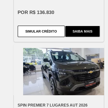
POR R$ 136.830
PARA O
SPARK EUV 2026 [PCD
SIMULAR CRÉDITO
SAIBA MAIS
SOBRE
O
SPARK
OFERTA ESPECIAL
VARIANT:
CHEVROLET
SPIN PREMIER 7 LUGARES AUT 2026