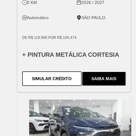
0 KM
2026 / 2027
Automático
SÃO PAULO
DE R$ 119.990 POR R$ 105.474
+ PINTURA METÁLICA CORTESIA
PARA O
SPIN 1.8 AUT 2027 [PC
SIMULAR CRÉDITO
SAIBA MAIS
SOBRE
O
SPIN 