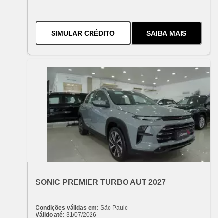
PARA O
TRACKER TURBO AUT
SIMULAR CRÉDITO
SAIBA MAIS
SOBRE
O
TRAC
OFERTA ESPECIAL
VARIANT:
CHEVROLET
SONIC PREMIER TURBO AUT 2027
Condições válidas em:
São Paulo
Válido até:
31/07/2026