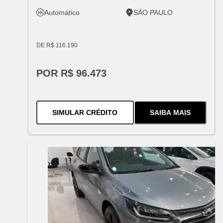
Automático
SÃO PAULO
DE R$ 116.190
POR R$ 96.473
PARA O
ONIX ACTIV TURBO AU
SIMULAR CRÉDITO
SAIBA MAIS
SOBRE
O
ONIX 