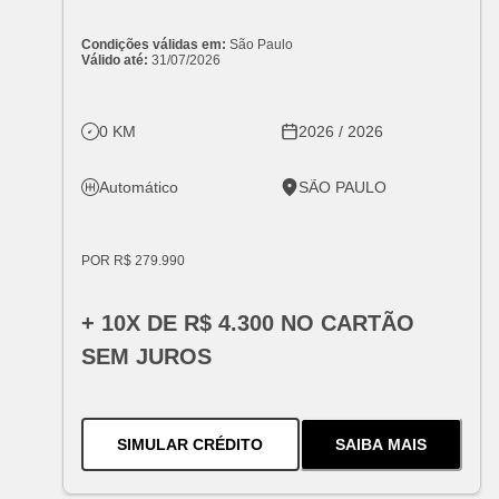
Condições válidas em:
São Paulo
Válido até:
31/07/2026
0 KM
2026 / 2026
Automático
SÃO PAULO
POR R$ 279.990
+ 10X DE R$ 4.300 NO CARTÃO
SEM JUROS
PARA O
S10 HIGH COUNTRY 2.
SIMULAR CRÉDITO
SAIBA MAIS
SOBRE
O
S10 