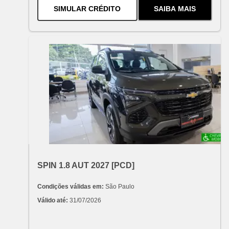
PARA O
ONIX ACTIV TURBO AU
SIMULAR CRÉDITO
SAIBA MAIS
SOBRE
O
ONIX
OFERTA ESPECIAL
VARIANT:
CHEVROLET
SPIN 1.8 AUT 2027 [PCD]
Condições válidas em:
 São Paulo
Válido até:
 31/07/2026