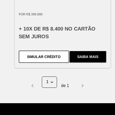
POR R$ 399.990
+ 10X DE R$ 8.400 NO CARTÃO
SEM JUROS
PARA O
SILVERADO HIGH COUN
SIMULAR CRÉDITO
SAIBA MAIS
SOBRE
O
SILV
de
1