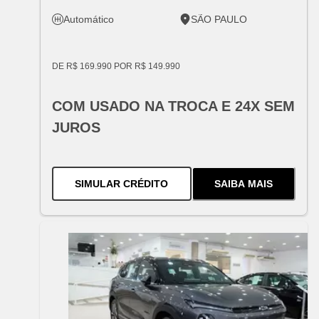
Automático
SÃO PAULO
DE R$ 169.990 POR R$ 149.990
COM USADO NA TROCA E 24X SEM
JUROS
PARA O
TRACKER PREMIER TU
SIMULAR CRÉDITO
SAIBA MAIS
SOBRE
O
TRAC