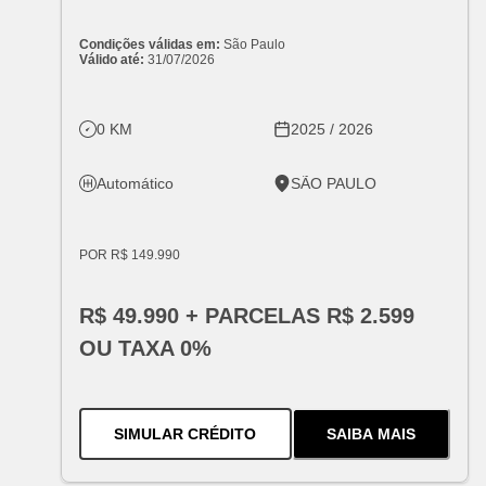
Condições válidas em:
São Paulo
Válido até:
31/07/2026
0 KM
2025 / 2026
Automático
SÃO PAULO
POR R$ 149.990
R$ 49.990 + PARCELAS R$ 2.599
OU TAXA 0%
PARA O
SPIN PREMIER 7 LUGA
SIMULAR CRÉDITO
SAIBA MAIS
SOBRE
O
SPIN