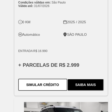
Condições válidas em:
São Paulo
Válido até:
31/07/2026
0 KM
2025 / 2025
Automático
SÃO PAULO
ENTRADA R$ 16.990
+ PARCELAS DE R$ 2.999
PARA O
TRACKER LT TURBO 
SIMULAR CRÉDITO
SAIBA MAIS
SOBRE
O
TRAC