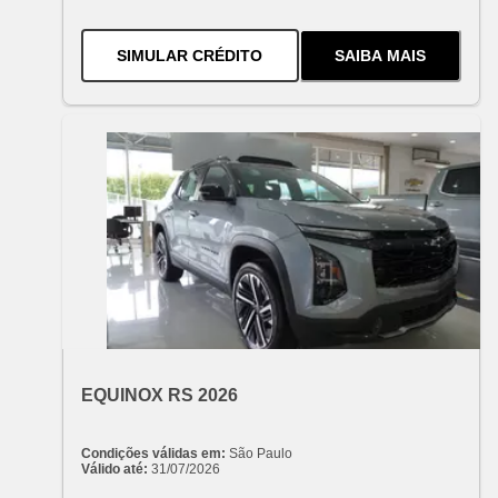
PARA O
CAPTIVA PREMIER EV 
SIMULAR CRÉDITO
SAIBA MAIS
SOBRE
O
CAPT
OFERTA ESPECIAL
VARIANT:
CHEVROLET
EQUINOX RS 2026
Condições válidas em:
São Paulo
Válido até:
31/07/2026