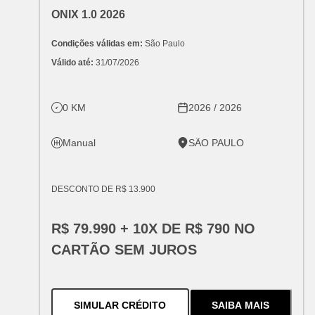
OFERTA ESPECIAL
VARIANT:
CHEVROLET
ONIX 1.0 2026
Condições válidas em:
 São Paulo
Válido até:
 31/07/2026
0 KM
2026 / 2026
Manual
SÃO PAULO
DESCONTO DE R$ 13.900
R$ 79.990 + 10X DE R$ 790 NO
CARTÃO SEM JUROS
PARA O
ONIX 1.0 2026
SIMULAR CRÉDITO
SAIBA MAIS
SOBRE
O
ONIX 