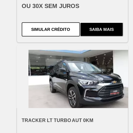
OU 30X SEM JUROS
PARA O
SONIC RS TURBO AUT
SIMULAR CRÉDITO
SAIBA MAIS
SOBRE
O
SONI
OFERTA ESPECIAL
VARIANT:
CHEVROLET
TRACKER LT TURBO AUT 0KM