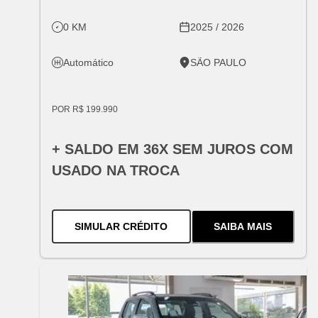
0 KM
2025 / 2026
Automático
SÃO PAULO
POR R$ 199.990
+ SALDO EM 36X SEM JUROS COM
USADO NA TROCA
PARA O
EQUINOX RS 2026
SIMULAR CRÉDITO
SAIBA MAIS
SOBRE
O
EQUI