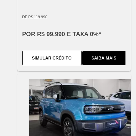
DE R$ 119.990
POR R$ 99.990 E TAXA 0%*
PARA O
TRACKER 1.0 TURBO A
SIMULAR CRÉDITO
SAIBA MAIS
SOBRE
O
TRAC