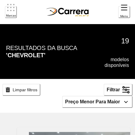
Marcas
Menu
Carros Novos Chevrolet
19
RESULTADOS DA BUSCA
'
CHEVROLET
'
modelos
disponíveis
Filtrar
Limpar filtros
Preço Menor Para Maior