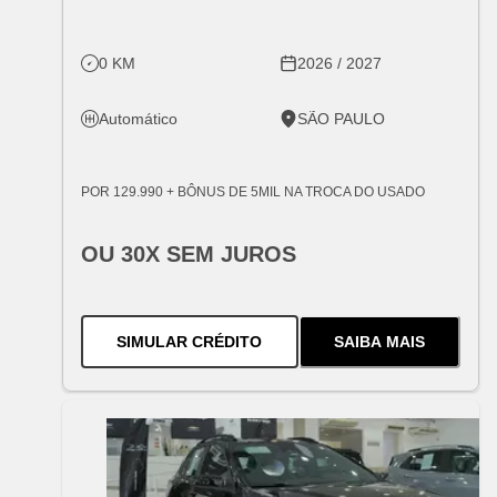
0 KM
2026 / 2027
Automático
SÃO PAULO
POR 129.990 + BÔNUS DE 5MIL NA TROCA DO USADO
OU 30X SEM JUROS
PARA O
SONIC PREMIER TURB
SIMULAR CRÉDITO
SAIBA MAIS
SOBRE
O
SONI