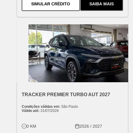
PARA O
SPARK EUV 2026
SIMULAR CRÉDITO
SAIBA MAIS
SOBRE
O
SPAR
OFERTA ESPECIAL
VARIANT:
CHEVROLET
TRACKER PREMIER TURBO AUT 2027
Condições válidas em:
São Paulo
Válido até:
31/07/2026
0 KM
2026 / 2027