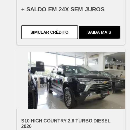
+ SALDO EM 24X SEM JUROS
PARA O
S10 LTZ 2.8 TURBO DI
SIMULAR CRÉDITO
SAIBA MAIS
SOBRE
O
S10 L
OFERTA ESPECIAL
VARIANT:
CHEVROLET
S10 HIGH COUNTRY 2.8 TURBO DIESEL
2026