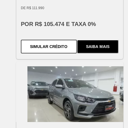
DE R$ 111.990
POR R$ 105.474 E TAXA 0%
PARA O
ONIX 1.0 TURBO AUT 2
SIMULAR CRÉDITO
SAIBA MAIS
SOBRE
O
ONIX 