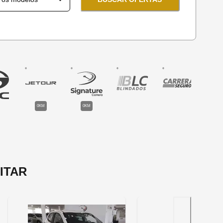
0KM
0KM
ITAR