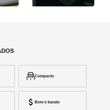
ADOS
Compacto
Bom e barato