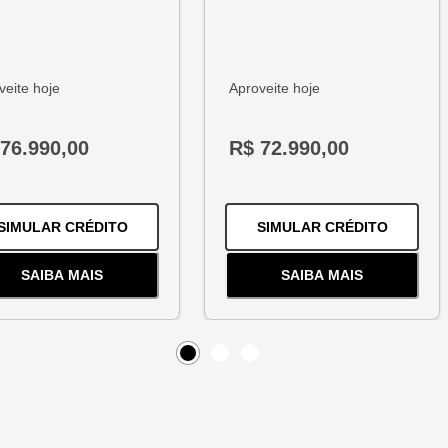
veite hoje
Aproveite hoje
76.990,00
R$ 72.990,00
1.2 TURBO FLEX PREMIER AUTOMÁTICO
PARA O
HB20 1.0 12V FLEX COMFORT MANUA
PARA O
SIMULAR CRÉDITO
SIMULAR CRÉDITO
SAIBA MAIS
SAIBA MAIS
BO FLEX PREMIER AUTOMÁTICO
SOBRE
O
HB20 1.0 12V FLEX COMFORT MANUAL
SOBRE
O
ARGO 1.
Item
0
Item
Item
1
2