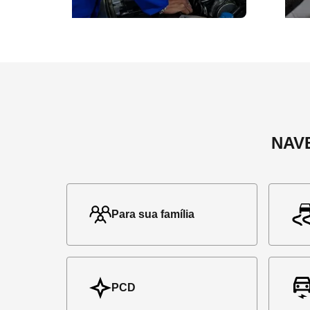
NAV
Para sua família
PCD