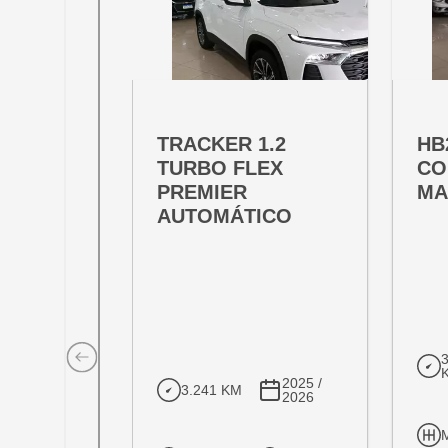
OFERTA ESPECIAL
OFE
VARIANT:
VARIAN
TRACKER 1.2
HB
TURBO FLEX
CO
PREMIER
MA
AUTOMÁTICO
2025 /
3.241 KM
2026