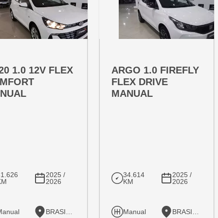
RTA ESPECIAL
OFERTA ESPECIAL
T:
VARIANT:
20 1.0 12V FLEX
ARGO 1.0 FIREFLY
MFORT
FLEX DRIVE
NUAL
MANUAL
31.626
2025 /
34.614
2025 /
KM
2026
KM
2026
Manual
BRASILIA
Manual
BRASILIA