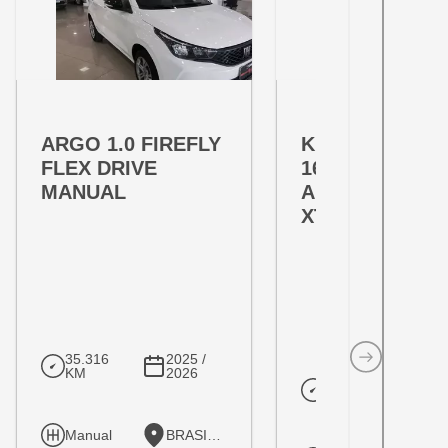
OFERTA ESPECIAL
OFERTA ESPECIAL
VARIANT:
VARIANT:
ARGO 1.0 FIREFLY
KICKS PLAY 1.
FLEX DRIVE
16V FLEXSTAR
MANUAL
ADVANCE PLU
XTRONIC
35.316
2025 /
KM
2026
10.205
202
KM
20
Manual
BRASILIA