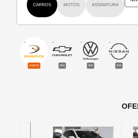
CARROS
MOTOS
ASSINATURA
USADOS
0KM
0KM
0KM
OFE