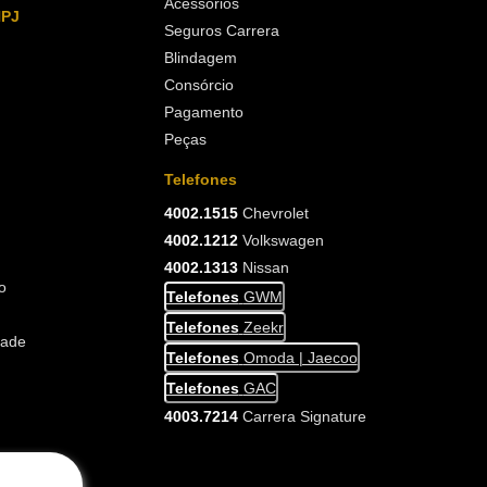
Acessórios
NPJ
Seguros Carrera
Blindagem
Consórcio
Pagamento
Peças
Telefones
4002.1515
Chevrolet
4002.1212
Volkswagen
4002.1313
Nissan
o
Telefones
GWM
Telefones
Zeekr
dade
Telefones
Omoda | Jaecoo
Telefones
GAC
4003.7214
Carrera Signature