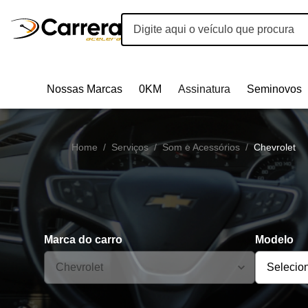
Nossas Marcas
0KM
Assinatura
Seminovos
Home
/
Serviços
/
Som e Acessórios
/
Chevrolet
Marca do carro
Modelo