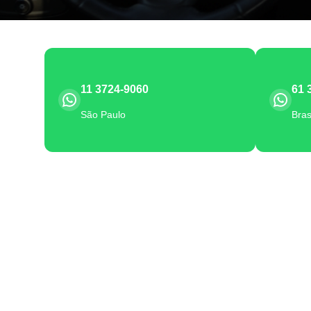
11 3724-9060
61 
São Paulo
Bras