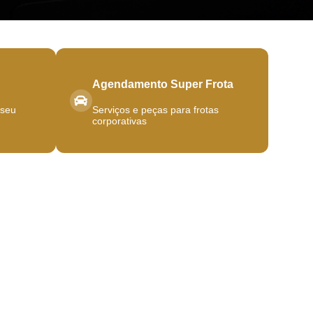
Agendamento Super Frota
 seu
Serviços e peças para frotas
corporativas