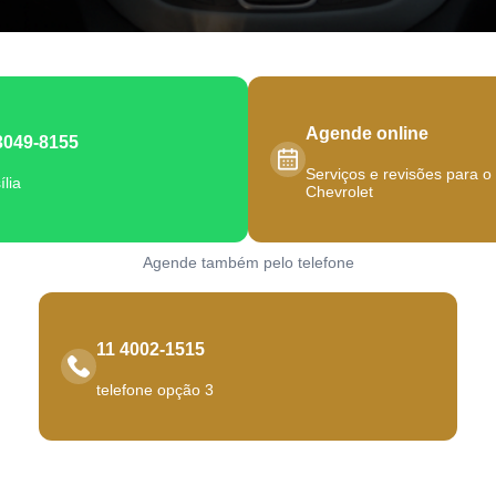
Agende online
3049-8155
Serviços e revisões para o
ília
Chevrolet
Agende também pelo telefone
11 4002-1515
telefone opção 3