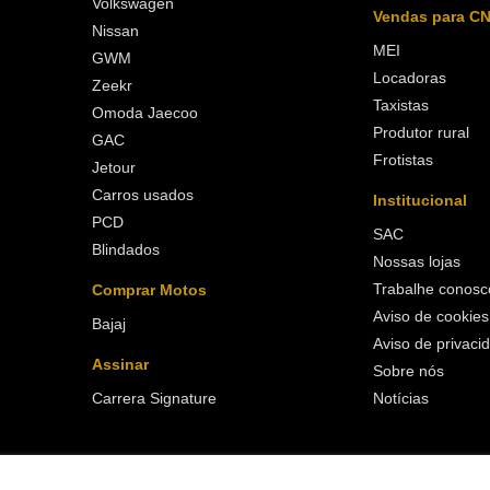
Volkswagen
Vendas para C
Nissan
MEI
GWM
Locadoras
Zeekr
Taxistas
Omoda Jaecoo
Produtor rural
GAC
Frotistas
Jetour
Carros usados
Institucional
PCD
SAC
Blindados
Nossas lojas
Trabalhe conosc
Comprar Motos
Aviso de cookies
Bajaj
Aviso de privaci
Assinar
Sobre nós
Carrera Signature
Notícias